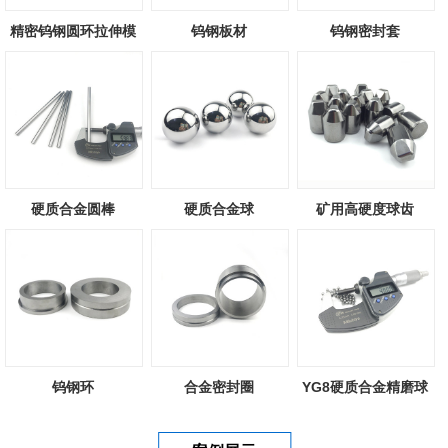
精密钨钢圆环拉伸模
钨钢板材
钨钢密封套
硬质合金圆棒
硬质合金球
矿用高硬度球齿
钨钢环
合金密封圈
YG8硬质合金精磨球