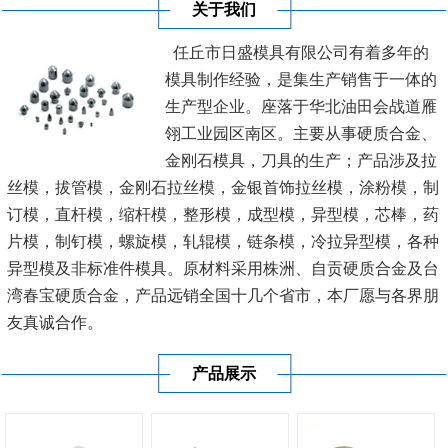
关于我们
任丘市日盛模具有限公司有着多年的
模具制作经验，是集生产销售于一体的
生产型企业。座落于华北油田会战道雁
翎工业园区南区。主要从事硬质合金、
金刚石模具，刀具的生产；产品涉及拉
丝模，拔管模，金刚石拉丝模，金银首饰拉丝模，涂粉模，制
订模，直杆模，缩杆模，整形模，成型模，异型模，芯棒，药
片模，制钉模，螺旋模，轧辊模，链条模，冷拉异型模，各种
异型模及非标准件模具。原材料采用株洲、自贡硬质合金及台
湾春宝硬质合金，产品远销全国十几个省市，本厂愿与各界朋
友真诚合作。
产品展示
公司秉承“顾客至上，锐意进取”的经营理念，坚持“客户至
上”的原则为...
[查看详情]